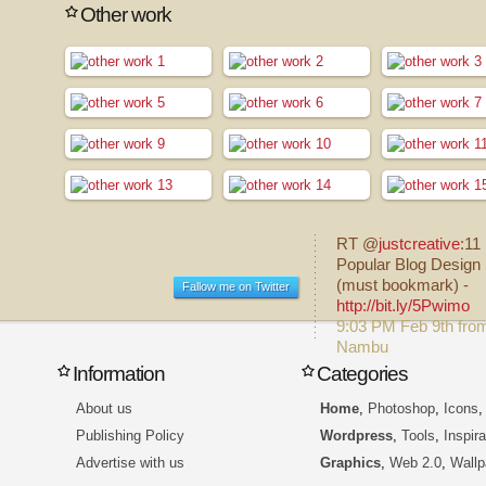
Other work
RT @
justcreative
:11
Popular Blog Design 
(must bookmark) -
Fallow me on Twitter
http://bit.ly/5Pwimo
9:03 PM Feb 9th fro
Nambu
Information
Categories
About us
Home
,
Photoshop
,
Icons
Publishing Policy
Wordpress
,
Tools
,
Inspira
Advertise with us
Graphics
,
Web 2.0
,
Wallp