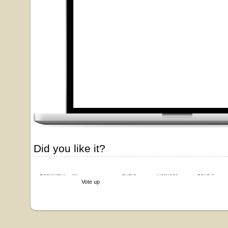
Did you like it?
Bookmark
Share
Retweet
Send it
Vote up