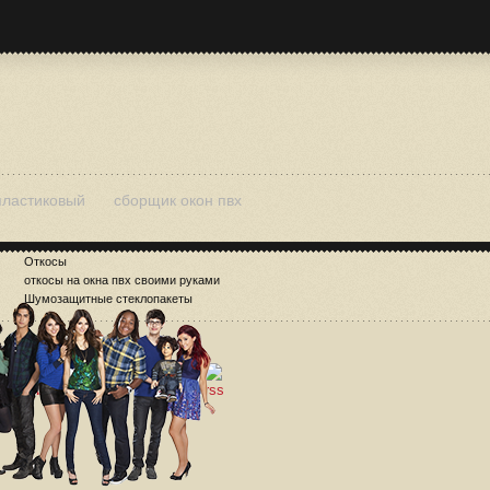
пластиковый
сборщик окон пвх
Откосы
откосы на окна пвх своими руками
Шумозащитные стеклопакеты