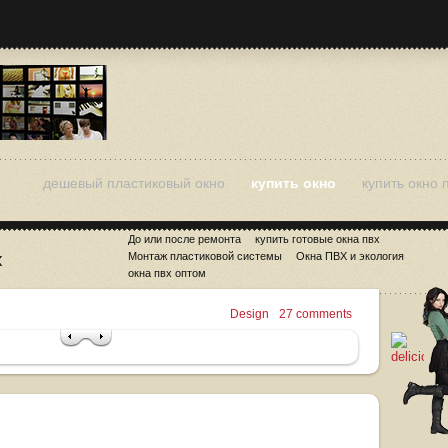
дешевый пластиковый окно
купить окно
купить окно 
До или после ремонта
купить готовые окна пвх
х
Монтаж пластиковой системы
Окна ПВХ и экология
окна пвх оптом
Design
27 comments