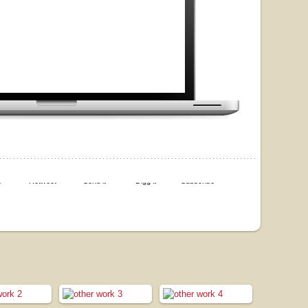
e
Retweet
Send it
Digg it
Subscribe