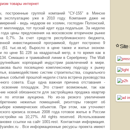
уризм товары интернет
, построенные группой компаний "СУ-155" в Минске
 в эксплуатацию уже в 2010 году. Компания даже не
амерений - ведь недаром ее хозяин, господин Полонский,
ет миллиарда, тот пускай идет куда подальше. За неделю
06 года цены предложения на московском вторичном рынке
а 0,7%. За счет средств республиканского бюджета,
енной инвестиционной программой, будет построено 9
Site
 (61 тыс.кв.м). Выросло в цене также и жилье эконом-
и по цене $1 228 за квадратный метр, в то время как в
134. Семашко и трамвайной линии в Серебрянку. The Walt
рупнейших корпораций индустрии развлечений в мире.
закова было посвящено комплексному подходу к рынку
лья, взаимодействию систем строительства, социального
авных событий прошлой недели стала встреча руководства
нного совета. Еще одна важная причина отставания -
 освоение площадок. Это станет возможным, так как
ние новой обязанности для застройщика продажа квартир
и по итогам аукциона. Но из-за резкого увеличения
обретению нежилых помещений, риэлторы говорят об
выборе коммерческих объектов. При этом, как уточняют
еского кризиса осенью 2008 года готовое жилье в России
стройки на 10,27%. All rights reserved. Использование
новке ссылки на сайт 1001-rest. Контактная информация.
@yandex.ru
. Все информационные ресурсы проекта имеют