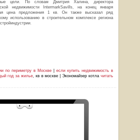
вные цели. По словам Дмитрия Халина, директора
кой недвижимости IntermarkSavills, на конец января
вая цена предложения 1 кв. Он также высказал ряд
ому использованию в строительном комплексе региона
 стройиндустрии.
ии по периметру в Москве
|
если купить недвижимость в
дый год за жилье
, кв в москве | Экономайзер котла
читать