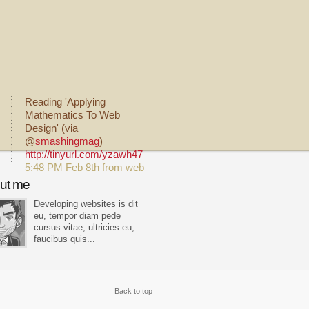
Reading 'Applying
Mathematics To Web
Design' (via
@
smashingmag
)
http://tinyurl.com/yzawh47
5:48 PM Feb 8th from web
ut me
Developing websites is dit
eu, tempor diam pede
cursus vitae, ultricies eu,
faucibus quis...
Back to top