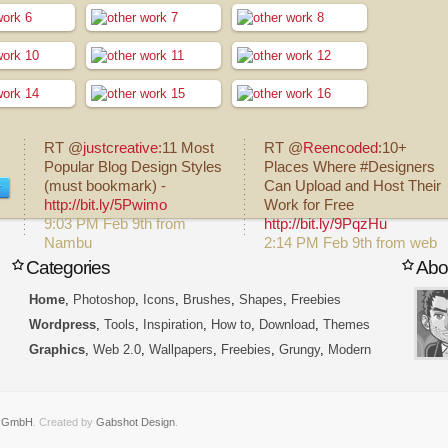
RT @
justcreative
:11 Most
RT @
Reencoded
:10+
Popular Blog Design Styles
Places Where #Designers
(must bookmark) -
Can Upload and Host Their
r
http://bit.ly/5Pwimo
Work for Free
9:03 PM Feb 9th from
http://bit.ly/9PqzHu
Nambu
2:14 PM Feb 9th from web
Categories
Abo
Home
,
Photoshop
,
Icons
,
Brushes
,
Shapes
,
Freebies
Wordpress
,
Tools
,
Inspiration
,
How to
,
Download
,
Themes
Graphics
,
Web 2.0
,
Wallpapers
,
Freebies
,
Grungy
,
Modern
e GmbH
. Created by
Gabshot Design
.