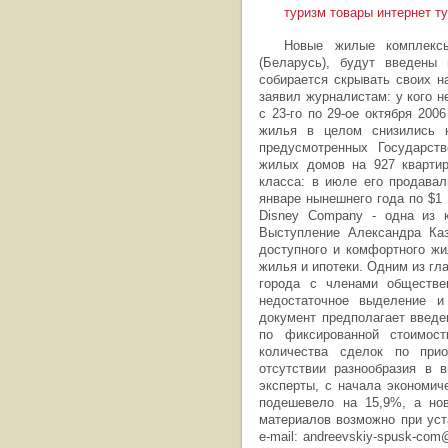
туризм товары интернет т
Новые жилые комплексы
(Беларусь), будут введены
собирается скрывать своих н
заявил журналистам: у кого н
с 23-го по 29-ое октября 20
жилья в целом снизились н
предусмотренных Государств
жилых домов на 927 квартир
класса: в июле его продавал
январе нынешнего года по $1 
Disney Company - одна из к
Выступление Александра Ка
доступного и комфортного жи
жилья и ипотеки. Одним из гл
города с членами обществе
недостаточное выделение и
документ предполагает введе
по фиксированной стоимост
количества сделок по при
отсутствии разнообразия в 
эксперты, с начала экономич
подешевело на 15,9%, а ново
материалов возможно при уста
e-mail:
andreevskiy-spusk-com