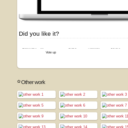
Did you like it?
Bookmark
Share
Retweet
Send it
Vote up
Other work