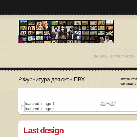
дешевый пластиковы
Фурнитура для окон ПВХ
замер око
как прави
ламинация
окна пвх 
Last design