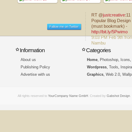
RT @
justcreative
:11
Popular Blog Design 
(must bookmark) -
Fallow me on Twitter
http://bit.ly/5Pwimo
9:03 PM Feb 9th fro
Nambu
Information
Categories
About us
Home
,
Photoshop
,
Icons
Publishing Policy
Wordpress
,
Tools
,
Inspira
Advertise with us
Graphics
,
Web 2.0
,
Wallp
All rights reserved to
YourCompany Name GmbH
. Created by
Gabshot Design
.